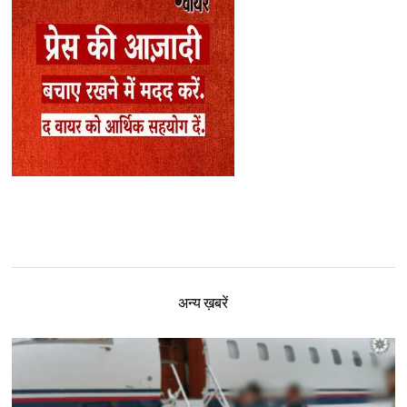
अन्य ख़बरें