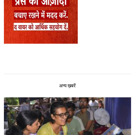
अन्य ख़बरें