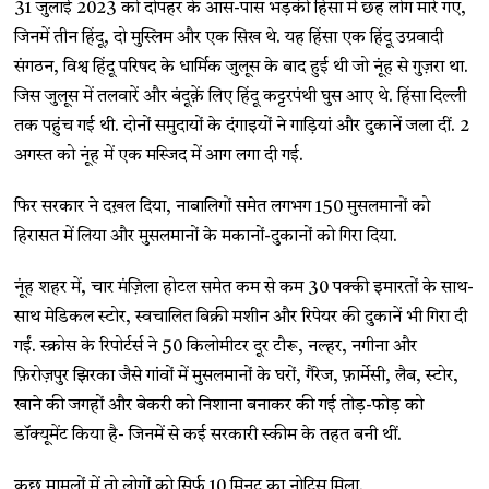
31 जुलाई 2023 को दोपहर के आस-पास भड़की हिंसा में छह लोग मारे गए,
जिनमें तीन हिंदू, दो मुस्लिम और एक सिख थे. यह हिंसा एक हिंदू उग्रवादी
संगठन, विश्व हिंदू परिषद के धार्मिक जुलूस के बाद हुई थी जो नूंह से गुज़रा था.
जिस जुलूस में तलवारें और बंदूक़ें लिए हिंदू कट्टरपंथी घुस आए थे. हिंसा दिल्ली
तक पहुंच गई थी. दोनों समुदायों के दंगाइयों ने गाड़ियां और दुकानें जला दीं. 2
अगस्त को नूंह में एक मस्जिद में आग लगा दी गई.
फिर सरकार ने दख़ल दिया, नाबालिगों समेत लगभग 150 मुसलमानों को
हिरासत में लिया और मुसलमानों के मकानों-दुकानों को गिरा दिया.
नूंह शहर में, चार मंज़िला होटल समेत कम से कम 30 पक्की इमारतों के साथ-
साथ मेडिकल स्टोर, स्वचालित बिक्री मशीन और रिपेयर की दुकानें भी गिरा दी
गईं. स्क्रोस के रिपोर्टर्स ने 50 किलोमीटर दूर टौरू, नल्हर, नगीना और
फ़िरोज़पुर झिरका जैसे गांवों में मुसलमानों के घरों, गैरेज, फ़ार्मेसी, लैब, स्टोर,
खाने की जगहों और बेकरी को निशाना बनाकर की गई तोड़-फोड़ को
डॉक्यूमेंट किया है- जिनमें से कई सरकारी स्कीम के तहत बनी थीं.
कुछ मामलों में तो लोगों को सिर्फ़ 10 मिनट का नोटिस मिला.