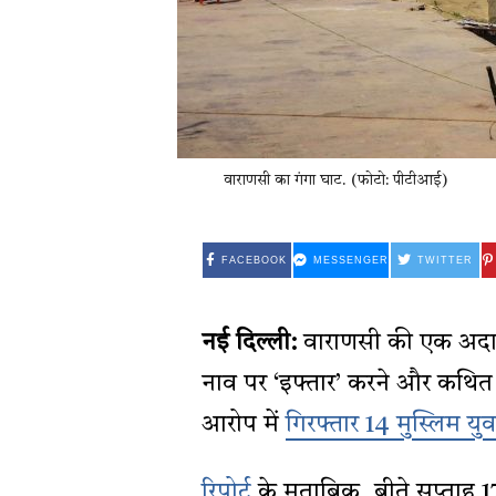
वाराणसी का गंगा घाट. (फोटो: पीटीआई)
FACEBOOK
MESSENGER
TWITTER
नई दिल्ली:
वाराणसी की एक अदालत
नाव पर ‘इफ्तार’ करने और कथित तौ
आरोप में
गिरफ्तार 14 मुस्लिम युवक
रिपोर्ट
के मुताबिक, बीते सप्ताह 1