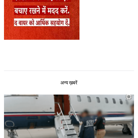
अन्य ख़बरें