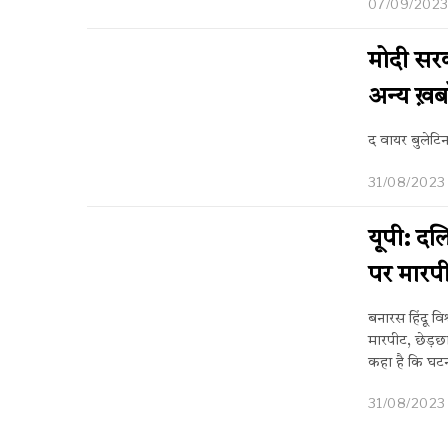
07/09/202
मोदी सरक
अन्य ख़बर
द वायर बुलेट
31/08/2023
यूपी: दल
पर मारप
बनारस हिंदू विश
मारपीट, छेड़छ
कहा है कि घटन
31/08/2023