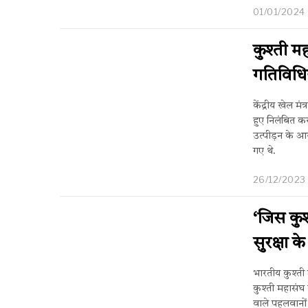
01/01/2024
कुश्ती म
गतिविधिया
केंद्रीय खेल 
हुए निलंबित कर 
उत्पीड़न के आ
गए थे.
26/12/2023
‘जिस कुश
सुरक्षा क
भारतीय कुश्ती
कुश्ती महासंघ
वाले पहलवानों म