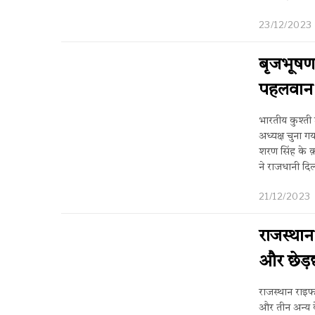
23/12/2023
बृजभूषण 
पहलवान स
भारतीय कुश्ती
अध्यक्ष चुना ग
शरण सिंह के क
ने राजधानी दिल्
21/12/2023
राजस्था
और छेड़छ
राजस्थान राइफ
और तीन अन्य क