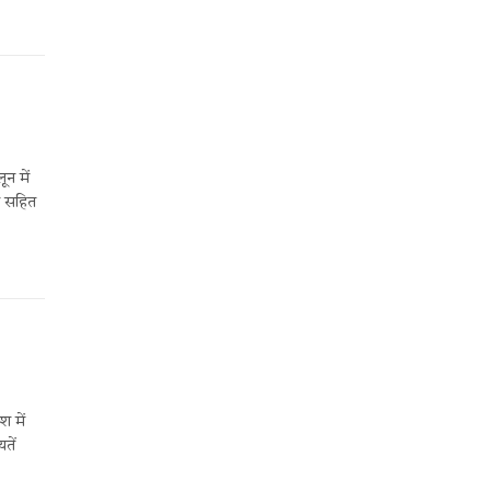
न में
म सहित
श में
तें