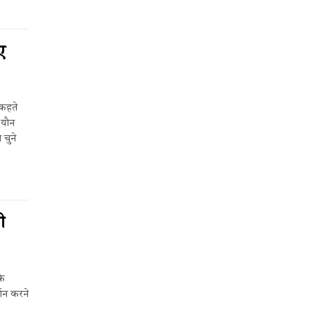
ए
 कहते
 यौन
चुने
ी
के
्शन करने