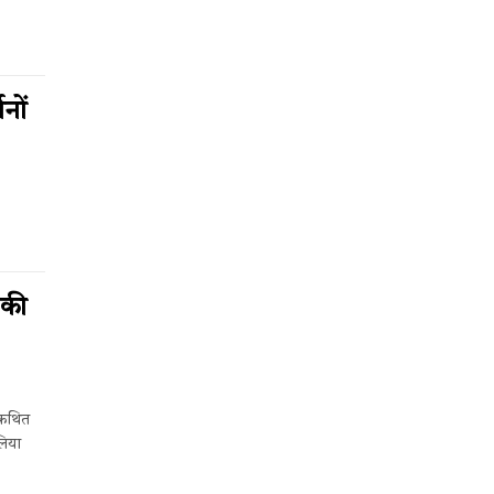
नों
 की
 कथित
लिया