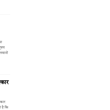
या
भूषण
लवानों
्कार
्कार
 है कि