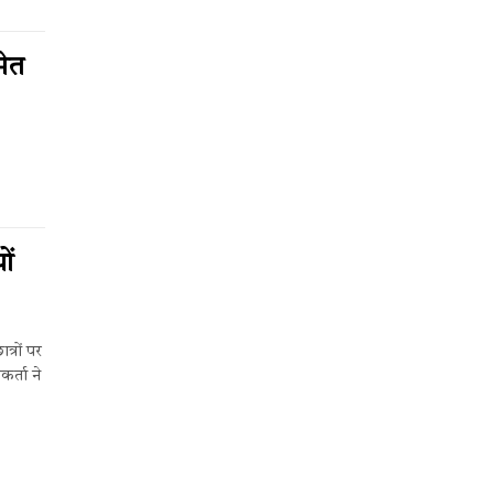
मेत
ों
त्रों पर
र्ता ने