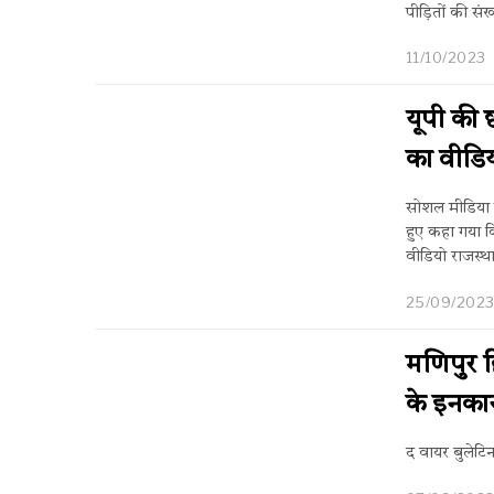
पीड़ितों की सं
11/10/2023
यूपी की 
का वीडि
सोशल मीडिया 
हुए कहा गया कि
वीडियो राजस्था
25/09/202
मणिपुर हि
के इनकार
द वायर बुलेट