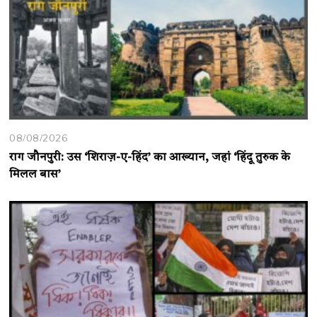
08/08/2026
राग जौनपुरी: उस ‘शिराज़-ए-हिंद’ का आख्यान, जहां ‘हिंदू तुरुक के
मिलल बास’