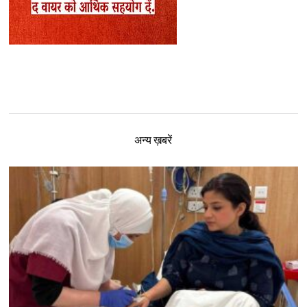
अन्य ख़बरें